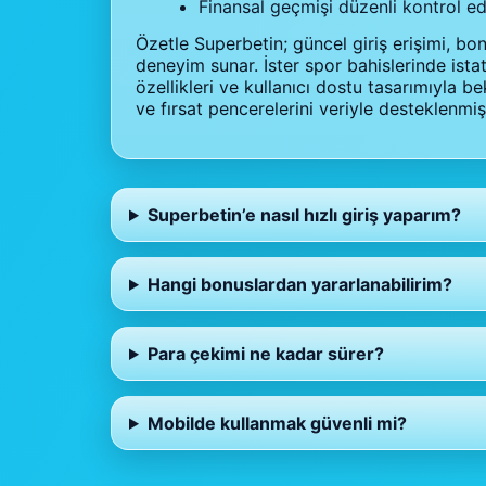
Finansal geçmişi düzenli kontrol edi
Özetle Superbetin; güncel giriş erişimi, bon
deneyim sunar. İster spor bahislerinde istat
özellikleri ve kullanıcı dostu tasarımıyla bek
ve fırsat pencerelerini veriyle desteklenmiş
Superbetin’e nasıl hızlı giriş yaparım?
Hangi bonuslardan yararlanabilirim?
Para çekimi ne kadar sürer?
Mobilde kullanmak güvenli mi?