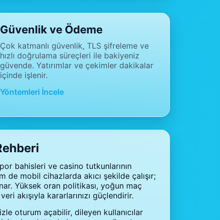
Güvenlik ve Ödeme
Çok katmanlı güvenlik, TLS şifreleme ve
hızlı doğrulama süreçleri ile bakiyeniz
güvende. Yatırımlar ve çekimler dakikalar
içinde işlenir.
Yöntemleri İncele
Rehberi
por bahisleri ve casino tutkunlarının
e mobil cihazlarda akıcı şekilde çalışır;
sunar. Yüksek oran politikası, yoğun maç
ri akışıyla kararlarınızı güçlendirir.
zle oturum açabilir, dileyen kullanıcılar