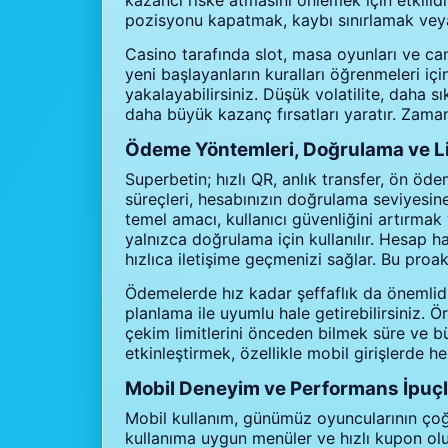
kazancı riske atmasını önlemek için etkilid
pozisyonu kapatmak, kaybı sınırlamak veya k
Casino tarafında slot, masa oyunları ve canl
yeni başlayanların kuralları öğrenmeleri içi
yakalayabilirsiniz. Düşük volatilite, daha 
daha büyük kazanç fırsatları yaratır. Zama
Ödeme Yöntemleri, Doğrulama ve Li
Superbetin; hızlı QR, anlık transfer, ön öd
süreçleri, hesabınızın doğrulama seviyesine
temel amacı, kullanıcı güvenliğini artırmak v
yalnızca doğrulama için kullanılır. Hesap h
hızlıca iletişime geçmenizi sağlar. Bu proak
Ödemelerde hız kadar şeffaflık da önemlidir.
planlama ile uyumlu hale getirebilirsiniz
çekim limitlerini önceden bilmek süre ve bü
etkinleştirmek, özellikle mobil girişlerde he
Mobil Deneyim ve Performans İpuçl
Mobil kullanım, günümüz oyuncularının çoğu 
kullanıma uygun menüler ve hızlı kupon oluş