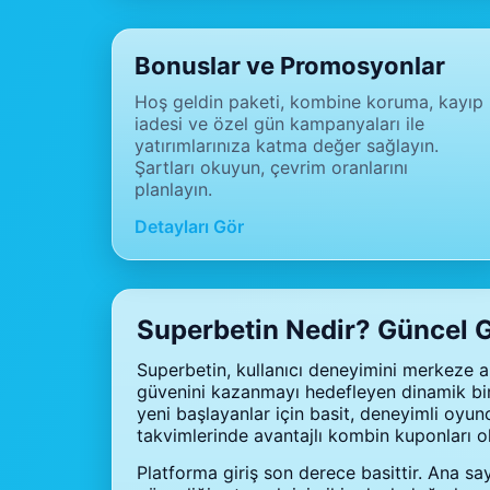
Bonuslar ve Promosyonlar
Hoş geldin paketi, kombine koruma, kayıp
iadesi ve özel gün kampanyaları ile
yatırımlarınıza katma değer sağlayın.
Şartları okuyun, çevrim oranlarını
planlayın.
Detayları Gör
Superbetin Nedir? Güncel G
Superbetin, kullanıcı deneyimini merkeze al
güvenini kazanmayı hedefleyen dinamik bir
yeni başlayanlar için basit, deneyimli oyunc
takvimlerinde avantajlı kombin kuponları ol
Platforma giriş son derece basittir. Ana say